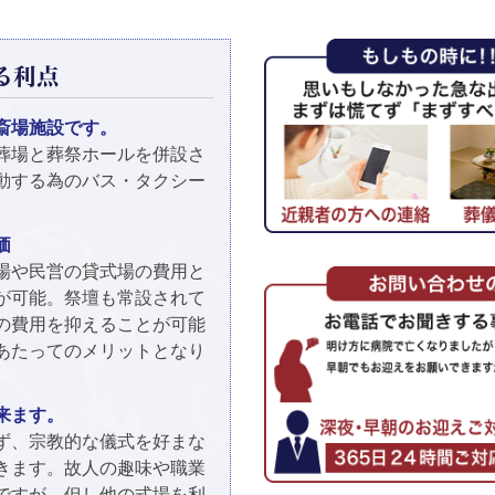
る利点
斎場施設です。
葬場と葬祭ホールを併設さ
動する為のバス・タクシー
価
場や民営の貸式場の費用と
が可能。祭壇も常設されて
の費用を抑えることが可能
あたってのメリットとなり
来ます。
ず、宗教的な儀式を好まな
きます。故人の趣味や職業
ですが、但し他の式場を利