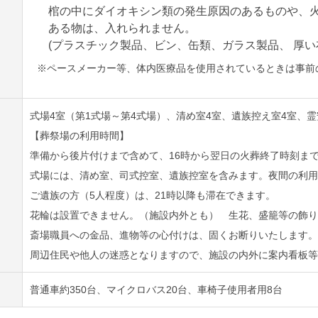
棺の中にダイオキシン類の発生原因のあるものや、
ある物は、入れられません。
(プラスチック製品、ビン、缶類、ガラス製品、 厚い
※ペースメーカー等、体内医療品を使用されているときは事前
式場4室（第1式場～第4式場）、清め室4室、遺族控え室4室、霊
【葬祭場の利用時間】
準備から後片付けまで含めて、16時から翌日の火葬終了時刻ま
式場には、清め室、司式控室、遺族控室を含みます。夜間の利用
ご遺族の方（5人程度）は、21時以降も滞在できます。
花輪は設置できません。（施設内外とも） 生花、盛籠等の飾り
斎場職員への金品、進物等の心付けは、固くお断りいたします。
周辺住民や他人の迷惑となりますので、施設の内外に案内看板等
普通車約350台、マイクロバス20台、車椅子使用者用8台