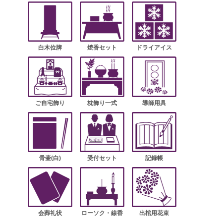
白木位牌
焼香セット
ドライアイス
ご自宅飾り
枕飾り一式
導師用具
骨壷(白)
受付セット
記録帳
会葬礼状
ローソク・線香
出棺用花束